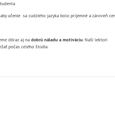
študenta
 aby učenie sa cudzieho jazyka bolo príjemné a zároveň c
ieme dôraz aj na
dobrú náladu a motiváciu
. Naši lektori
držať počas celého štúdia.