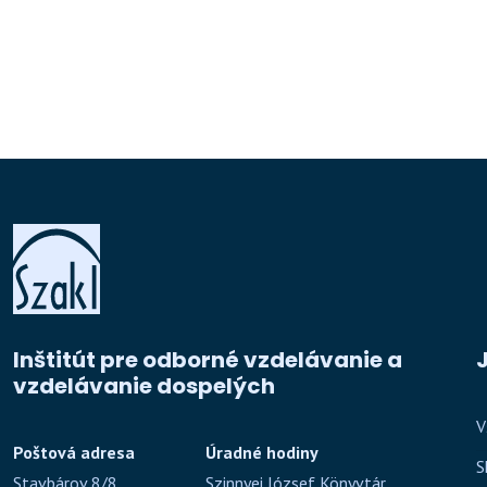
Inštitút pre odborné vzdelávanie a
vzdelávanie dospelých
V
Poštová adresa
Úradné hodiny
S
Stavbárov 8/8
Szinnyei József Könyvtár,