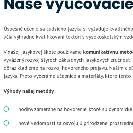
Naše vyučovaci
Úspešné učenie sa cudzieho jazyka si vyžaduje kvalitného
učia výhradne kvalifikovaní lektori s vysokoškolským vzde
V našej jazykovej škole používame
komunikatívnu metó
vyvážený rozvoj štyroch základných jazykových zručností 
dôraz kladieme na rozvoj hovoreného prejavu. Naším cieľo
jazyka. Preto vyberáme učebnice a materiály, ktoré tento 
Výhody našej metódy:
hodiny zamerané na hovorenie, ktoré sú dynamické
nové vedomosti sa osvojujú prirodzene, prostred