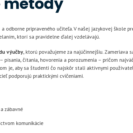
e metódy
 a odborne pripraveného učiteľa. V našej jazykovej škole pr
laním, ktorí sa pravidelne ďalej vzdelávajú.
du výučby
, ktorú považujeme za najúčinnejšiu. Zameriava s
– písania, čítania, hovorenia a porozumenia – pričom najvä
m je, aby sa študenti čo najskôr stali aktívnymi používate
cieľ podporujú praktickými cvičeniami.
 a zábavné
níctvom komunikácie