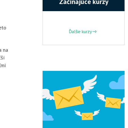
Začínajúce kurzy
eto
Ďalšie kurzy
a na
čší
ľmi