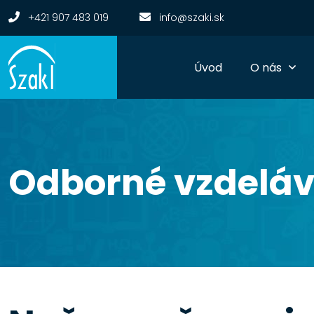
+421 907 483 019
info@szaki.sk
Úvod
O nás
Odborné vzdeláv