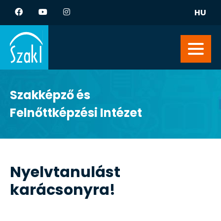
HU
Szakképző és
Felnőttképzési Intézet
Nyelvtanulást
karácsonyra!