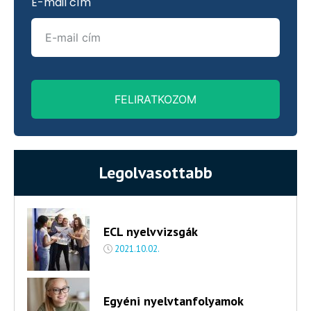
E-mail cím
FELIRATKOZOM
Legolvasottabb
ECL nyelvvizsgák
2021.10.02.
Egyéni nyelvtanfolyamok