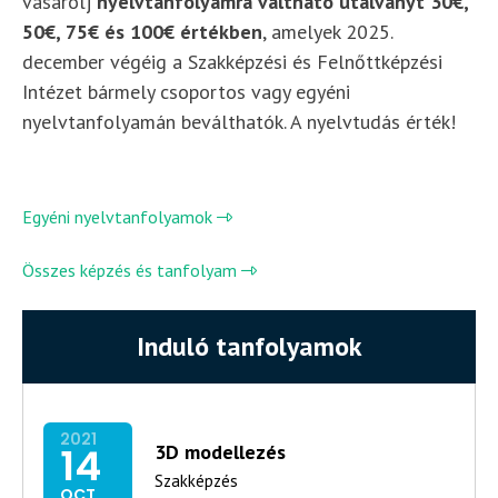
vásárolj
nyelvtanfolyamra váltható utalványt 30€,
50€, 75€ és 100€ értékben
, amelyek 2025.
december végéig a Szakképzési és Felnőttképzési
Intézet bármely csoportos vagy egyéni
nyelvtanfolyamán beválthatók. A nyelvtudás érték!
Egyéni nyelvtanfolyamok
Összes képzés és tanfolyam
Induló tanfolyamok
2021
14
3D modellezés
Szakképzés
OCT