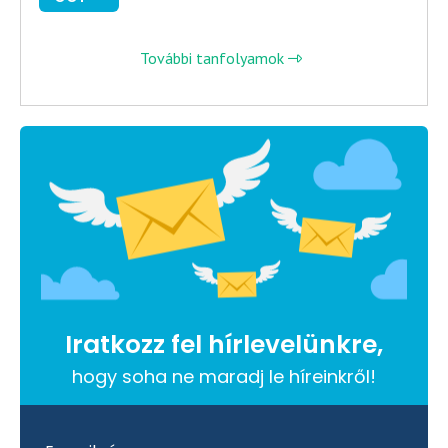
További tanfolyamok
Iratkozz fel hírlevelünkre,
hogy soha ne maradj le híreinkről!