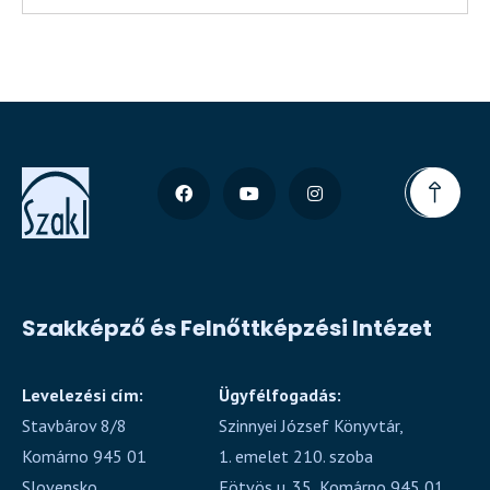
Szakképző és Felnőttképzési Intézet
Levelezési cím:
Ügyfélfogadás:
Stavbárov 8/8
Szinnyei József Könyvtár,
Komárno 945 01
1. emelet 210. szoba
Slovensko
Eötvös u. 35, Komárno 945 01