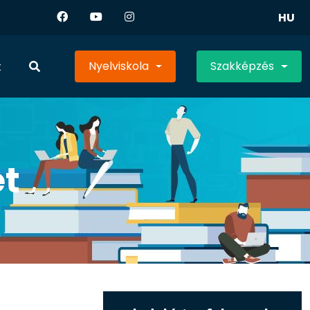
HU
Nyelviskola
Szakképzés
k
et