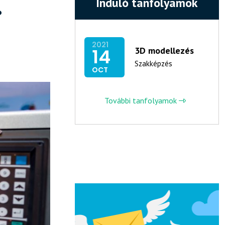
.
Induló tanfolyamok
2021
14
3D modellezés
Szakképzés
OCT
További tanfolyamok