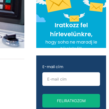
Iratkozz fel
hírlevelünkre,
hogy soha ne maradj le
híreinkről!
E-mail cím
FELIRATKOZOM