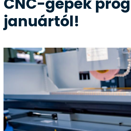
CNC-gépek prog
januártól!