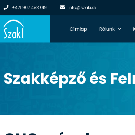
+421 907 483 019
info@szaki.sk
Címlap
Rólunk
Szakképző és
Fel