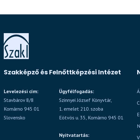
Szakképző és Felnőttképzési Intézet
Levelezési cím:
Ügyfélfogadás:
Á
Stavbárov 8/8
Szinnyei József Könyvtár,
C
Komárno 945 01
1. emelet 210. szoba
E
Slovensko
Eötvös u. 35, Komárno 945 01
N
Nyitvatartás:
V