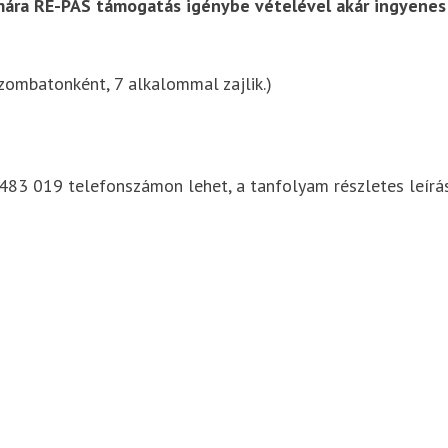
mára RE-PAS támogatás igénybe vételével akár ingyenes 
zombatonként, 7 alkalommal zajlik.)
483 019 telefonszámon lehet, a tanfolyam részletes leírá