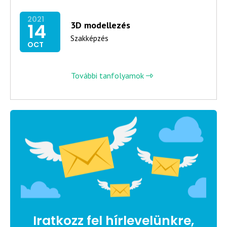
2021
14
3D modellezés
Szakképzés
OCT
További tanfolyamok
Iratkozz fel hírlevelünkre,