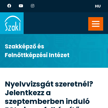
HU
Szakképző és
Felnőttképzési Intézet
Nyelvvizsgát szeretnél?
Jelentkezz a
szeptemberben induló