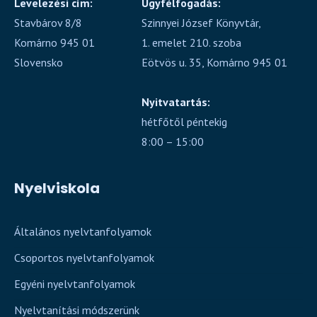
Levelezési cím:
Ügyfélfogadás:
Stavbárov 8/8
Szinnyei József Könyvtár,
Komárno 945 01
1. emelet 210. szoba
Slovensko
Eötvös u. 35, Komárno 945 01
Nyitvatartás:
hétfőtől péntekig
8:00 – 15:00
Nyelviskola
Általános nyelvtanfolyamok
Csoportos nyelvtanfolyamok
Egyéni nyelvtanfolyamok
Nyelvtanítási módszerünk