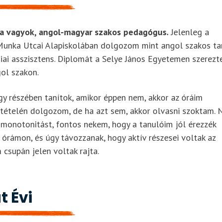
 vagyok, angol-magyar szakos pedagógus.
Jelenleg a
unka Utcai Alapiskolában dolgozom mint angol szakos ta
ai asszisztens. Diplomát a Selye János Egyetemen szerez
ol szakon.
y részében tanítok, amikor éppen nem, akkor az óráim
 tételén dolgozom, de ha azt sem, akkor olvasni szoktam.
monotonitást, fontos nekem, hogy a tanulóim jól érezzék
órámon, és úgy távozzanak, hogy aktív részesei voltak az
 csupán jelen voltak rajta.
 Évi