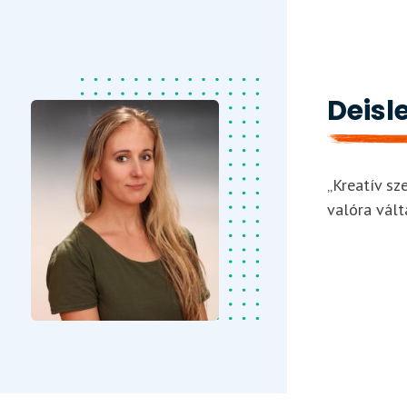
Deisle
„Kreatív sz
valóra válta