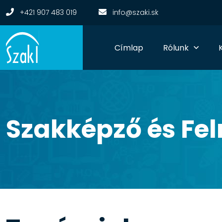
+421 907 483 019
info@szaki.sk
Címlap
Rólunk
Szakképző és
Fel