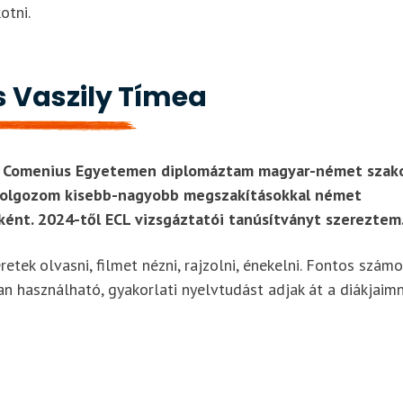
otni.
 Vaszily Tímea
i Comenius Egyetemen diplomáztam magyar-német szako
dolgozom kisebb-nagyobb megszakításokkal német
ként. 2024-től ECL vizsgáztatói tanúsítványt szerezte
etek olvasni, filmet nézni, rajzolni, énekelni. Fontos szám
n használható, gyakorlati nyelvtudást adjak át a diákjaimn