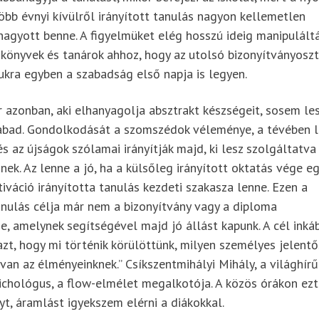
bb évnyi kívülről irányított tanulás nagyon kellemetlen
agyott benne. A figyelmüket elég hosszú ideig manipulált
nkönyvek és tanárok ahhoz, hogy az utolsó bizonyítványosz
kra egyben a szabadság első napja is legyen.
 azonban, aki elhanyagolja absztrakt készségeit, sosem le
abad. Gondolkodását a szomszédok véleménye, a tévében l
és az újságok szólamai irányítják majd, ki lesz szolgáltatva
-nek. Az lenne a jó, ha a külsőleg irányított oktatás vége e
iváció irányította tanulás kezdeti szakasza lenne. Ezen a
nulás célja már nem a bizonyítvány vagy a diploma
, amelynek segítségével majd jó állást kapunk. A cél inká
zt, hogy mi történik körülöttünk, milyen személyes jelent
van az élményeinknek.” Csíkszentmihályi Mihály, a világhírű
chológus, a flow-elmélet megalkotója. A közös órákon ezt
t, áramlást igyekszem elérni a diákokkal.