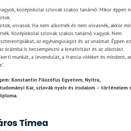
agyok, középiskolai szlovák szakos tanárnő. Mikor éppen 
otok.
otok, olvasok. Ha nem alkotnék és nem olvasnék, akkor mi
znék. Középiskolai szlovák szakos tanárnő vagyok. Nem
sztereotípiákat, az egyhangúságot és az unalmat. Éppen ez
z óráimba is becsempészni a kreativitást és az alkotást.
kerti munkát, a levendulát, a francia vidéket és mindent, a
”.
em: Konstantin Filozófus Egyetem, Nyitra,
tudományi Kar, szlovák nyelv és irodalom – történelem s
iploma.
áros Tímea