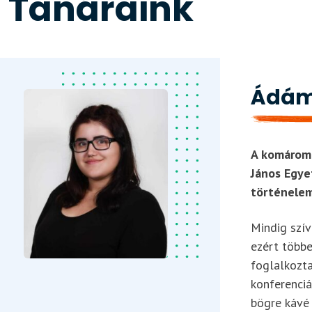
Tanáraink
Ádám
A komáromi
János Egye
történelem
Mindig szív
ezért többe
foglalkozta
konferenciá
bögre kávé 