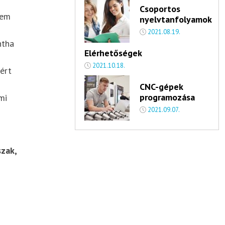
Csoportos
nem
nyelvtanfolyamok
2021.08.19.
ntha
Elérhetőségek
2021.10.18.
ért
CNC-gépek
programozása
mi
2021.09.07.
zak,