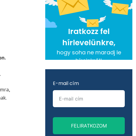
Iratkozz fel
hírlevelünkre,
hogy soha ne maradj le
n.
híreinkről!
m.
E-mail cím
omra,
ak.
FELIRATKOZOM