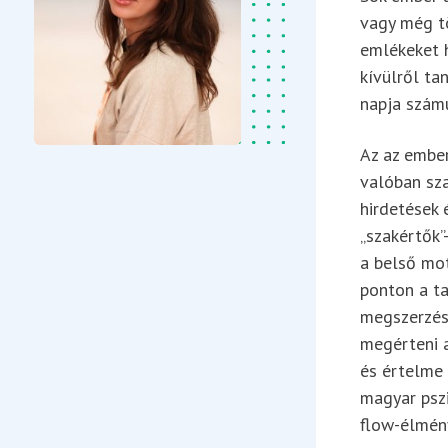
vagy még tö
emlékeket h
kívülről ta
napja számu
Az az ember
valóban sz
hirdetések 
„szakértők”
a belső mot
ponton a ta
megszerzése
megérteni a
és értelme 
magyar pszi
flow-élmény