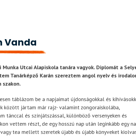
 Vanda
 Munka Utcai Alapiskola tanára vagyok. Diplomát a Sely
tem Tanárképző Karán szereztem angol nyelv és irodalo
 szakon.
esen táblázom be a napjaimat újdonságokkal és kihívásokk
k között jártam már rajz- valamint zongoraiskolába,
m tánccal és színjátszással, különböző versenyeken és
kon vettem részt, de egy hosszú nap után leginkább egy n
vagy tea mellett szeretek újabb és újabb könyveket kiolvas