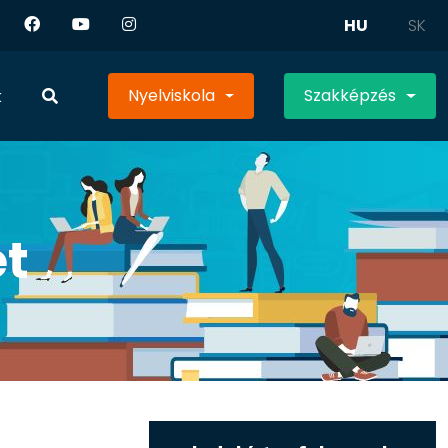
HU
SK
Nyelviskola
Szakképzés
k
et