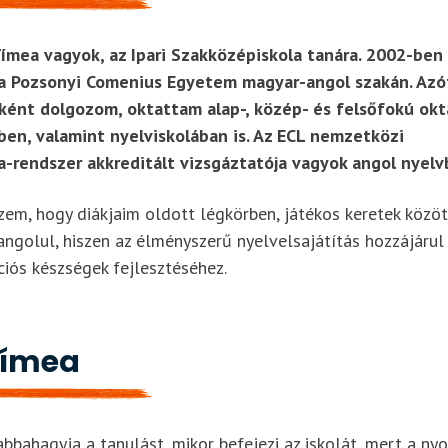
ímea vagyok, az Ipari Szakközépiskola tanára. 2002-ben
 Pozsonyi Comenius Egyetem magyar-angol szakán. Azó
ként dolgozom, oktattam alap-, közép- és felsőfokú okt
en, valamint nyelviskolában is. Az ECL nemzetközi
a-rendszer akkreditált vizsgáztatója vagyok angol nyelv
zem, hogy diákjaim oldott légkörben, játékos keretek közöt
angolul, hiszen az élményszerű nyelvelsajátítás hozzájárul
iós készségek fejlesztéséhez.
Tímea
bbahagyja a tanulást, mikor befejezi az iskolát, mert a nyol