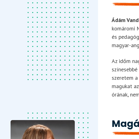
Ádám Vanda
komáromi M
és pedagógi
magyar-ang
Az időm nag
színesebbé
szeretem a 
magukat az 
órának, nem
Magát