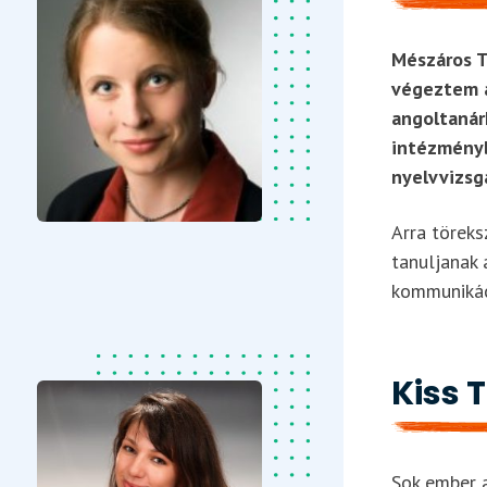
Mészáros T
végeztem a
angoltanár
intézményb
nyelvvizsg
Arra töreks
tanuljanak 
kommunikác
Kiss 
Sok ember a