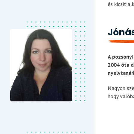
és kicsit alk
Jónás
A pozsony
2004 óta 
nyelvtanár
Nagyon szer
hogy valóba