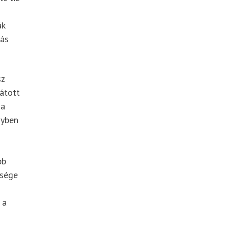
ák
tás
sz
átott
 a
gyben
bb
ősége
 a