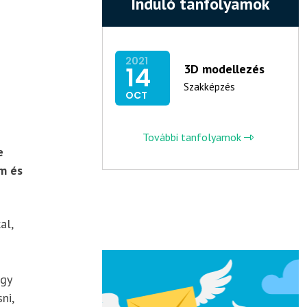
Induló tanfolyamok
2021
14
3D modellezés
Szakképzés
OCT
További tanfolyamok
e
m és
al,
agy
ni,