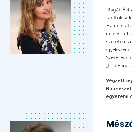
Magát Évi v
tanítok, alk
Ha nem alk
nem is léte
szeretem a 
igyekszem a
Szeretem a 
„home made
Végzettség
Bölcsészet
egyetemi d
Mész