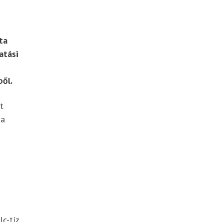
ta
atási
ből.
t
 a
c-tíz