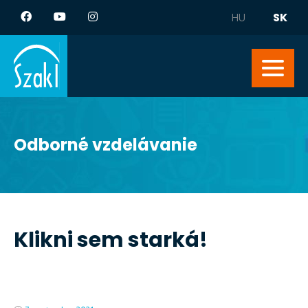
HU
SK
Odborné vzdelávanie
Klikni sem starká!