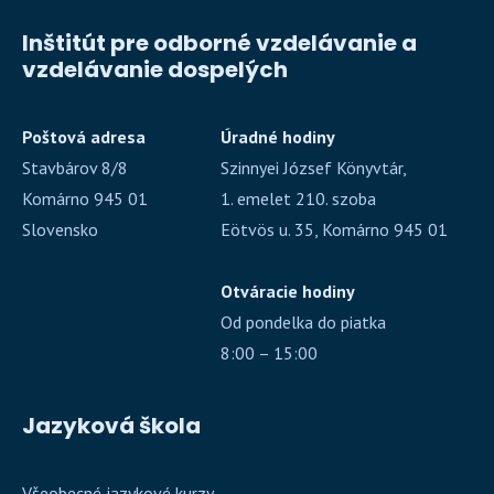
Inštitút pre odborné vzdelávanie a
vzdelávanie dospelých
Poštová adresa
Úradné hodiny
Stavbárov 8/8
Szinnyei József Könyvtár,
Komárno 945 01
1. emelet 210. szoba
Slovensko
Eötvös u. 35, Komárno 945 01
Otváracie hodiny
Od pondelka do piatka
8:00 – 15:00
Jazyková škola
Všeobecné jazykové kurzy